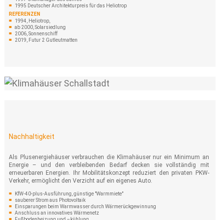
1995 Deutscher Architekturpreis für das Heliotrop
REFERENZEN
1994, Heliotrop,
ab 2000, Solarsiedlung
2006, Sonnenschiff
2019, Futur 2 Gutleutmatten
Nachhaltigkeit
Als Plusenergiehäuser verbrauchen die Klimahäuser nur ein Minimum an
Energie – und den verbleibenden Bedarf decken sie vollständig mit
erneuerbaren Energien. Ihr Mobilitätskonzept reduziert den privaten PKW-
Verkehr, ermöglicht den Verzicht auf ein eigenes Auto.
KfW-40-plus-Ausführung, günstige "Warmmiete"
sauberer Strom aus Photovoltaik
Einsparungen beim Warmwasser durch Wärmerückgewinnung
Anschluss an innovatives Wärmenetz
Fußbodenheizung und –kühlung