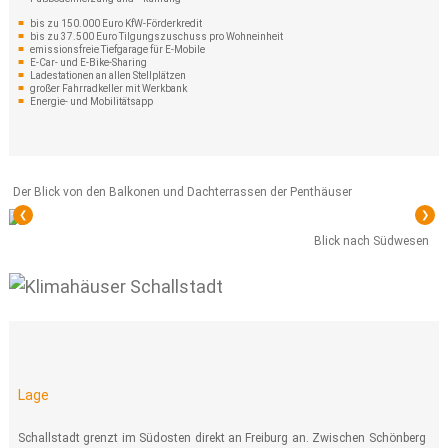
bis zu 150.000 Euro KfW-Förderkredit
bis zu 37.500 Euro Tilgungszuschuss pro Wohneinheit
emissionsfreie Tiefgarage für E-Mobile
E-Car- und E-Bike-Sharing
Ladestationen an allen Stellplätzen
großer Fahrradkeller mit Werkbank
Energie- und Mobilitätsapp
Der Blick von den Balkonen und Dachterrassen der Penthäuser
❮
❯
Blick nach Südwesen
Lage
Schallstadt grenzt im Südosten direkt an Freiburg an. Zwischen Schönberg