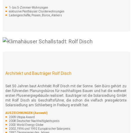
1- bis 5-Zimmer-Wohnungen
exklusive Penthäuser Clusterwohnungen
Ladengeschäfte, Praxen, Büros, Ateliers
Architekt und Bauträger Rolf Disch
Seit 50 Jahren baut Architekt Rolf Disch mit der Sonne. Sein Büro gehört zu
den führenden Planungsbüros für nachhaltiges Bauen und hat die weltweit
ersten Plusenergiegebäude realisiert. Bauträger ist die Solarsiedlung GmbH
mit Rolf Disch als Geschäftsführer, die schon die vielfach preisgekrönte
Solarsiedlung am Schlierberg in Freiburg erstellt hat.
AUSZEICHNUNGEN (Auswahl)
2009 Utopia Award
2008 Deutscher Nachhaltigkeitspreis
2003 World Energy Globe
2002,1996 und 1992 Europäischer Solarpreis
1997 Ökomanager des Jahres