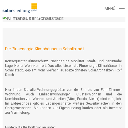
Die Plusenergie-Klimahäuser in Schallstadt
Plusenergie
-
Konsequenter Klimaschutz. Nachhaltige Mobilität. Stadt- und naturnahe
Lage. Hoher Wohnkomfort. Das alles bieten die Plusenergie-Klimahäuser in
Klimahäuser in
Schallstadt, geplant vom vielfach ausgezeichneten SolarArchitekten Rolf
Disch.
Schallstadt
Hier finden Sie alle Wohnungsgrößen von der Ein- bis zur Fünf-Zimmer-
Wohnung. Auch Einliegerwohnungen, Cluster-Wohnen und die
Kombination von Wohnen und Arbeiten (Büro, Praxis, Atelier) sind möglich.
Im Erdgeschoss gibt es Ladengeschäfte, weitere Gewerbeflächen in den
Obergeschossen. Sie können zur Eigennutzung kaufen oder als Investor
zur Vermietung.
Fordern Sie Ihr Portfolio an unter: