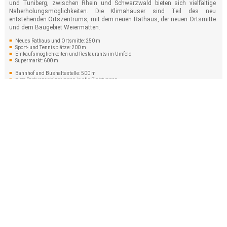
und Tuniberg, zwischen Rhein und Schwarzwald bieten sich vielfältige
Naherholungsmöglichkeiten. Die Klimahäuser sind Teil des neu
entstehenden Ortszentrums, mit dem neuen Rathaus, der neuen Ortsmitte
und dem Baugebiet Weiermatten.
Neues Rathaus und Ortsmitte: 250 m
Sport- und Tennisplätze: 200 m
Einkaufsmöglichkeiten und Restaurants im Umfeld
Supermarkt: 600 m
Bahnhof und Bushaltestelle: 500 m
gute Radweganbindungen in alle Richtungen
Freiburg: 5 km
Colmar: 40 km
Basel 60 km
Solarsiedlung Projektentwicklung GmbH