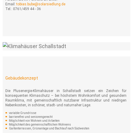
Email:
tobias.bube@solarsiedlung.de
Tel.: 0761/459 44 - 36
Gebäudekonzept
Die Plusenergie-Klimahäuser in Schallstadt setzen ein Zeichen für
konsequenten Klimaschutz – bei höchstem Wohnkomfort und gesundem
Raumklima, mit gemeinschaftlich nutzbarer Infrastruktur und niedrigen
Nebenkosten, in schöner, stadt- und naturnaher Lage.
variable Grundrisse
barrierefrei und seniorengerecht
Möglichkeit von Wohnen und Arbeiten
Möglichkeit des gemeinschaftlichen Wohnens
Gartenterrassen, Grünanlage und Bachlauf nach Südwesten